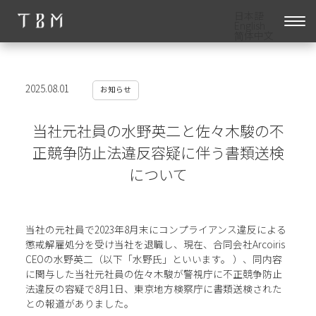
日本語
English
简体中文
2025.08.01
お知らせ
当社元社員の水野英二と佐々木駿の不
正競争防止法違反容疑に伴う書類送検
について
当社の元社員で2023年8月末にコンプライアンス違反による
懲戒解雇処分を受け当社を退職し、現在、合同会社Arcoiris
CEOの水野英二（以下「水野氏」といいます。 ）、同内容
に関与した当社元社員の佐々木駿が警視庁に不正競争防止
法違反の容疑で8月1日、東京地方検察庁に書類送検された
との報道がありました。