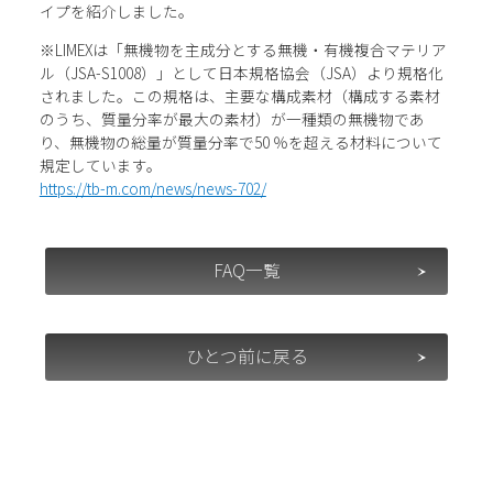
イプを紹介しました。
※LIMEXは「無機物を主成分とする無機・有機複合マテリア
ル（JSA-S1008）」として日本規格協会（JSA）より規格化
されました。この規格は、主要な構成素材（構成する素材
のうち、質量分率が最大の素材）が一種類の無機物であ
り、無機物の総量が質量分率で50 ％を超える材料について
規定しています。
https://tb-m.com/news/news-702/
FAQ一覧
ひとつ前に戻る