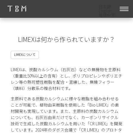
日本語
English
简体中文
LIMEXは何から作られていますか？
LIMEXについて
LIMEXは、炭酸カルシウム（石灰石）などの無機物を主原料
（重量比50%以上の含有）とし、ポリプロピレンやポリエチ
レン等の熱可塑性樹脂を配合・混練した、無機フィラー
（填料）分散系の複合材料です。
主原料である炭酸カルシウムに様々な樹脂を組み合わせる
ことが可能で、植物由来樹脂を使用した「Bio LIMEX」の素
材開発も実現しています。また、主原料の炭酸カルシウム
についても、石灰石由来だけでなく、カーボンリサイクル
技術で生成した炭酸カルシウムを用いた「CR LIMEX」を開発
しています。2024年のダボス会議で「CR LIMEX」のプロトタ