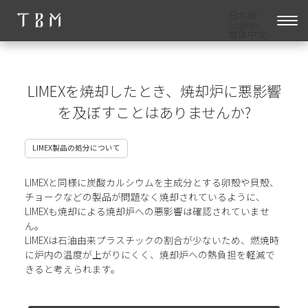
日本語
English
简体中文
LIMEXを焼却したとき、焼却炉に悪影響
を及ぼすことはありませんか?
LIMEX製品の処分について
LIMEXと同様に炭酸カルシウムを主成分とする卵殻や貝殻、
チョークなどの製品が問題なく焼却されているように、
LIMEXも焼却による焼却炉への悪影響は確認されていませ
ん。
LIMEXは石油由来プラスチックの割合が少ないため、燃焼時
に炉内の温度が上がりにくく、焼却炉への熱負担を軽減で
きると考えられます。