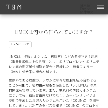
日本語
English
简体中文
LIMEXは何から作られていますか？
LIMEXについて
LIMEXは、炭酸カルシウム（石灰石）などの無機物を主原料
（重量比50%以上の含有）とし、ポリプロピレンやポリエチ
レン等の熱可塑性樹脂を配合・混練した、無機フィラー
（填料）分散系の複合材料です。
主原料である炭酸カルシウムに様々な樹脂を組み合わせる
ことが可能で、植物由来樹脂を使用した「Bio LIMEX」の素
材開発も実現しています。また、主原料の炭酸カルシウム
についても、石灰石由来だけでなく、カーボンリサイクル
技術で生成した炭酸カルシウムを用いた「CR LIMEX」を開発
しています。2024年のダボス会議で「CR LIMEX」のプロトタ