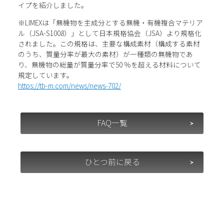
イプを紹介しました。
※LIMEXは「無機物を主成分とする無機・有機複合マテリア
ル（JSA-S1008）」として日本規格協会（JSA）より規格化
されました。この規格は、主要な構成素材（構成する素材
のうち、質量分率が最大の素材）が一種類の無機物であ
り、無機物の総量が質量分率で50 ％を超える材料について
規定しています。
https://tb-m.com/news/news-702/
FAQ一覧
ひとつ前に戻る