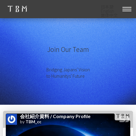
日本語
English
简体中文
Join Our Team
Bridging Japans’ Vision
to Humanitys’ Future