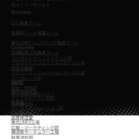
別サイトへ飛びます
Business
CCU推進チーム
産業用シート推進チーム
東北LIMEXコンパウンド推進チーム
Corporate
高機能再生材推進チーム
コーポレート・ファイナンス部
プロダクトソリューションセールス部
経営企画室
マテリアルソリューションセールス部
コーポレート部
SCM室
R&D
経理・財務部
新市場開発室
テクノロジーセンター
サステナビリティ本部
社長室
用途開発部
デジタルソリューション部
CSO室
知的財産部
品質保証室
東北LIMEX工場
広報・マーケティング部
横須賀サーキュラー工場
政策渉外部